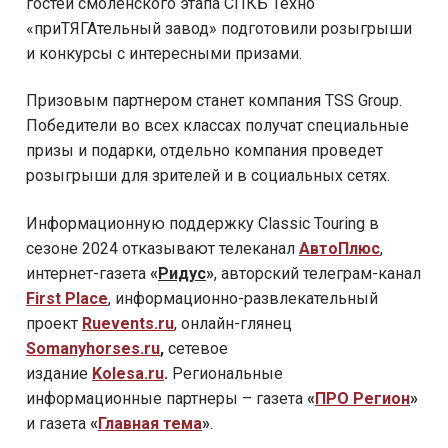
гостей смоленского этапа СПКБ Техно
«приТЯГАтельный завод» подготовили розыгрыши
и конкурсы с интересными призами.
Призовым партнером станет компания TSS Group.
Победители во всех классах получат специальные
призы и подарки, отдельно компания проведет
розыгрыши для зрителей и в социальных сетях.
Информационную поддержку Classic Touring в
сезоне 2024 отказывают телеканал
АвтоПлюс
,
интернет-газета
«
Ридус
»
, авторский телеграм-канал
First
Place
, информационно-развлекательный
проект
Ruevents.ru
,
онлайн-глянец
Somanyhorses.r
u
,
сетевое
издание
K
olesa
.
ru
.
Региональные
информационные партнеры – газета
«
ПРО Регион
»
и газета
«
Главная тема
»
.