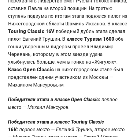
перехватить лидерство смог Руслан Толоконников,
оставив Павла на второй позиции. На третью
ступень подиума по итогам этапа поднялся пилот из
Нижегородской области Шамиль Иксанов. В классе
Touring Classic 16V
победный дубль этапа сделал
пилот Евгений Трушин. В
классе Туризм 1600
обе
гонки уверенным лидером провел Владимир
Черевань, которому в этом заезде удача
улыбнулась больше, чем в гонке на «Жигулях».
Класс
Open
Classic
на нижегородском этапе был
представлен одним участником из Москвы —
Михаилом Мансуровым.
Победители этапа в классе Open Classic:
первое
место — Михаил Мансуров.
Победители этапа в классе Touring Classic
16V:
первое место — Евгений Трушин, второе место