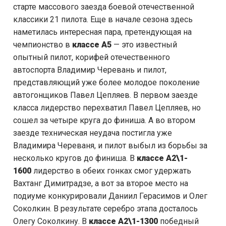
старте массового заезда боевой отечественной
классики 21 пилота. Еще в начале сезона здесь
наметилась интересная пара, претендующая на
чемпионство в
классе А5
— это известный
опытный пилот, корифей отечественного
автоспорта Владимир Черевань и пилот,
представляющий уже более молодое поколение
автогонщиков Павел Цепляев. В первом заезде
класса лидерство перехватил Павел Цепляев, но
сошел за четыре круга до финиша. А во втором
заезде техническая неудача постигла уже
Владимира Череваня, и пилот выбыл из борьбы за
несколько кругов до финиша. В
классе А2\1-
1600
лидерство в обеих гонках смог удержать
Вахтанг Димитрадзе, а вот за второе место на
подиуме конкурировали Даниил Герасимов и Олег
Соколкин. В результате серебро этапа досталось
Олегу Соколкину. В
классе А2\1-1300
победный