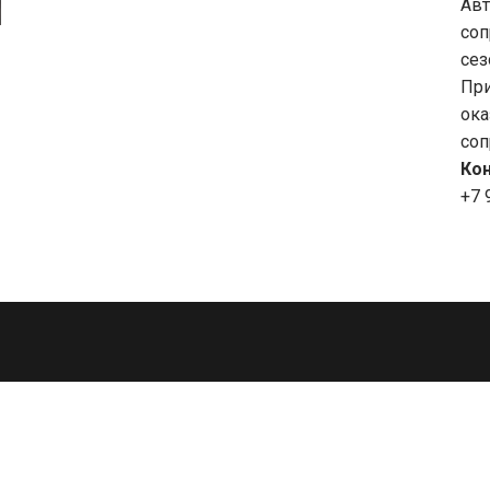
Авт
соп
сез
При
ока
соп
Кон
+7 